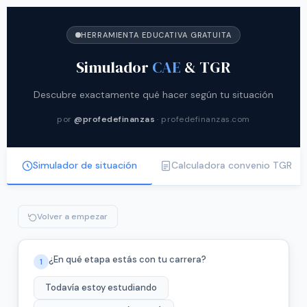
HERRAMIENTA EDUCATIVA GRATUITA
Simulador
CAE
& TGR
Descubre exactamente qué hacer según tu situación
por
@profedefinanzas
· profedefinanzas.com
Simulador de situación
Calculadora convenio TGR
Volver a empezar
¿En qué etapa estás con tu carrera?
1
Todavía estoy estudiando